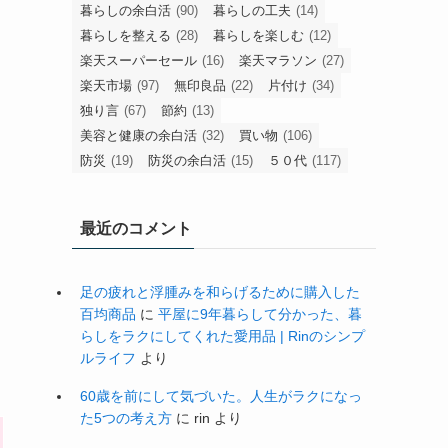
暮らしの余白活
(90)
暮らしの工夫
(14)
暮らしを整える
(28)
暮らしを楽しむ
(12)
楽天スーパーセール
(16)
楽天マラソン
(27)
楽天市場
(97)
無印良品
(22)
片付け
(34)
独り言
(67)
節約
(13)
美容と健康の余白活
(32)
買い物
(106)
防災
(19)
防災の余白活
(15)
５０代
(117)
最近のコメント
足の疲れと浮腫みを和らげるために購入した
百均商品
に
平屋に9年暮らして分かった、暮
らしをラクにしてくれた愛用品 | Rinのシンプ
ルライフ
より
60歳を前にして気づいた。人生がラクになっ
た5つの考え方
に
rin
より