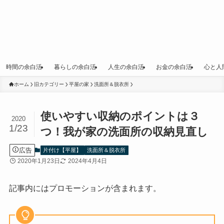
時間の余白活
暮らしの余白活
人生の余白活
お金の余白活
心と人
ホーム
旧カテゴリー
平屋の家
洗面所＆脱衣所
使いやすい収納のポイントは３
2020
1/23
つ！我が家の洗面所の収納見直し
広告
片付け【平屋】
洗面所＆脱衣所
2020年1月23日
2024年4月4日
記事内にはプロモーションが含まれます。