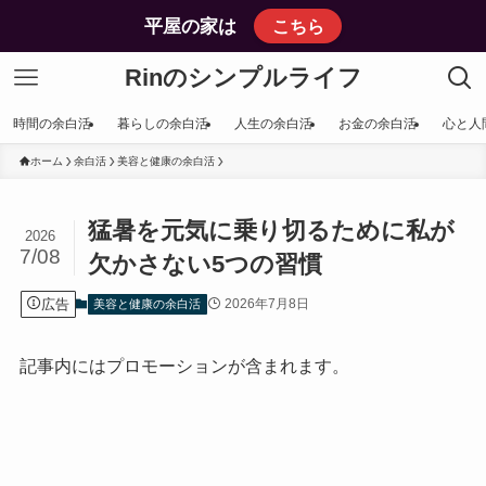
平屋の家は
こちら
Rinのシンプルライフ
時間の余白活
暮らしの余白活
人生の余白活
お金の余白活
心と人
ホーム
余白活
美容と健康の余白活
猛暑を元気に乗り切るために私が
2026
7/08
欠かさない5つの習慣
広告
2026年7月8日
美容と健康の余白活
記事内にはプロモーションが含まれます。