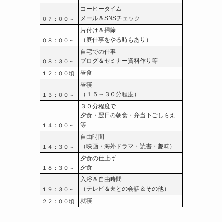
コーヒータイム
メール＆SNSチェック
０７：００～
片付け＆掃除
（庭仕事をやる時もあり）
０８：００～
自宅での仕事
ブログ＆セミナー資料作り等
０８：３０～
昼食
１２：００頃
昼寝
（１５～３０分程度）
１３：００～
３０分程度で
夕食・翌日の朝食・弁当下ごしらえ
等
１４：００～
自由時間
（映画・海外ドラマ・読書・趣味）
１４：３０～
夕食の仕上げ
夕食
１８：３０～
入浴＆自由時間
（テレビ＆夫との会話＆その他）
１９：３０～
就寝
２２：００頃