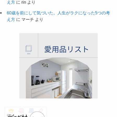
え方
に
rin
より
60歳を前にして気づいた。人生がラクになった5つの考
え方
に
マーチ
より