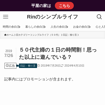
平屋の家は
こちら
Rinのシンプルライフ
時間の余白活
暮らしの余白活
人生の余白活
お金の余白活
心と人
ホーム
旧カテゴリー
シンプルライフ（５０代）
日記：独り言
５０代主婦の１日の時間割！思っ
2019
7/26
た以上に遊んでいる？
広告
2019年7月26日
2024年4月10日
日記：独り言
記事内にはプロモーションが含まれます。