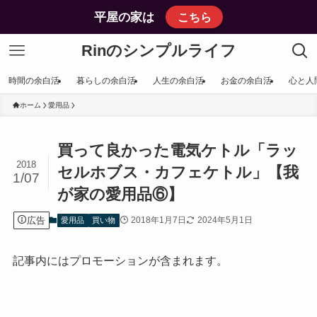
平屋の家は
こちら
Rinのシンプルライフ
時間の余白活
暮らしの余白活
人生の余白活
お金の余白活
心と人
ホーム
愛用品
買って良かった電気ケトル「ラッ
2018
セルホブス・カフェケトル」【我
1/07
が家の愛用品⑥】
広告
2018年1月7日
2024年5月1日
愛用品
買い物
記事内にはプロモーションが含まれます。