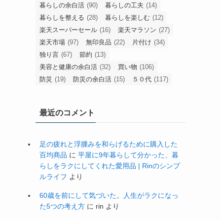
暮らしの余白活
(90)
暮らしの工夫
(14)
暮らしを整える
(28)
暮らしを楽しむ
(12)
楽天スーパーセール
(16)
楽天マラソン
(27)
楽天市場
(97)
無印良品
(22)
片付け
(34)
独り言
(67)
節約
(13)
美容と健康の余白活
(32)
買い物
(106)
防災
(19)
防災の余白活
(15)
５０代
(117)
最近のコメント
足の疲れと浮腫みを和らげるために購入した
百均商品
に
平屋に9年暮らして分かった、暮
らしをラクにしてくれた愛用品 | Rinのシンプ
ルライフ
より
60歳を前にして気づいた。人生がラクになっ
た5つの考え方
に
rin
より