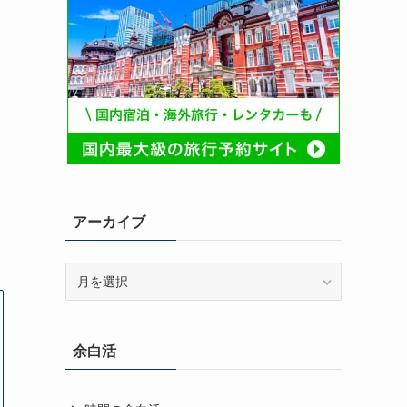
アーカイブ
ア
ー
カ
イ
余白活
ブ