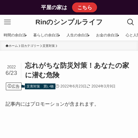
平屋の家は
こちら
Rinのシンプルライフ
時間の余白活
暮らしの余白活
人生の余白活
お金の余白活
心と人
ホーム
旧カテゴリー
災害対策
忘れがちな防災対策！あなたの家
2022
6/23
に潜む危険
広告
2022年6月23日
2024年3月9日
災害対策
買い物
記事内にはプロモーションが含まれます。