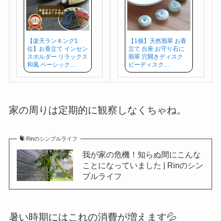
【楽天ランキング1
【1個】天然翡翠 お香
位】お香立て インセン
立て 台座 お守り石に
スホルダー リラックス
翡翠 穴開きディスク
和風 ベーシック…
ピーディスク…
家の周りは定期的に観察しなくちゃね。
Rinのシンプルライフ
我が家の危機！知らぬ間にこんな
ことになっていました | Rinのシン
プルライフ
暑い時期にはこれの消費が増えます💦