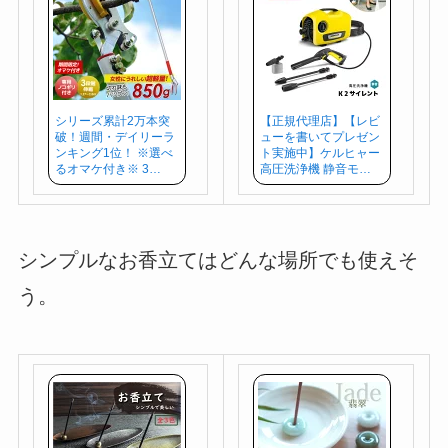
シリーズ累計2万本突
【正規代理店】【レビ
破！週間・デイリーラ
ューを書いてプレゼン
ンキング1位！ ※選べ
ト実施中】ケルヒャー
るオマケ付き※ 3…
高圧洗浄機 静音モ…
シンプルなお香立てはどんな場所でも使えそ
う。