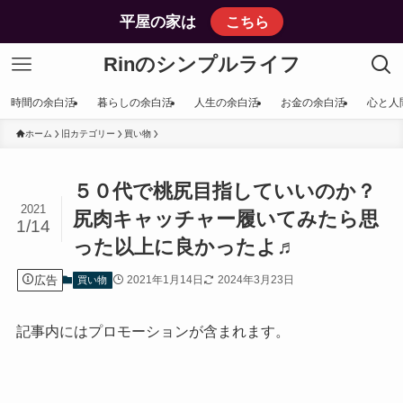
平屋の家は
こちら
Rinのシンプルライフ
時間の余白活
暮らしの余白活
人生の余白活
お金の余白活
心と人
ホーム
旧カテゴリー
買い物
５０代で桃尻目指していいのか？
2021
尻肉キャッチャー履いてみたら思
1/14
った以上に良かったよ♬
広告
2021年1月14日
2024年3月23日
買い物
記事内にはプロモーションが含まれます。