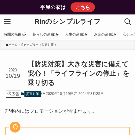
平屋の家は
こちら
Rinのシンプルライフ
時間の余白活
暮らしの余白活
人生の余白活
お金の余白活
心と人
ホーム
旧カテゴリー
災害対策
【防災対策】大きな災害に備えて
2020
安心！「ライフラインの停止」を
10/19
乗り切る
広告
2020年10月19日
2024年3月25日
災害対策
記事内にはプロモーションが含まれます。