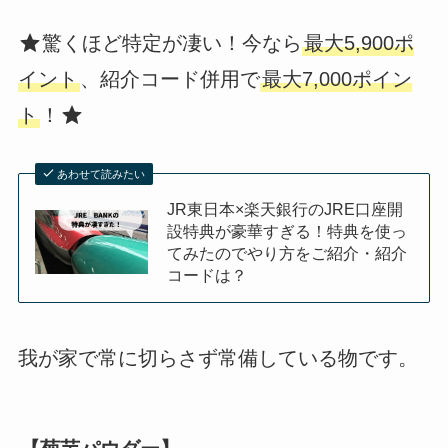
驚くほど特定が凄い！今なら
最大5,900ポ
イント
、紹介コード併用で
最大7,000ポイン
ト
！
あわせて読みたい
JR東日本×楽天銀行のJRE口座開
設特典が豪華すぎる！特典を使っ
てみたのでやり方をご紹介・紹介
コードは？
我が家で常に切らさず常備している物です。