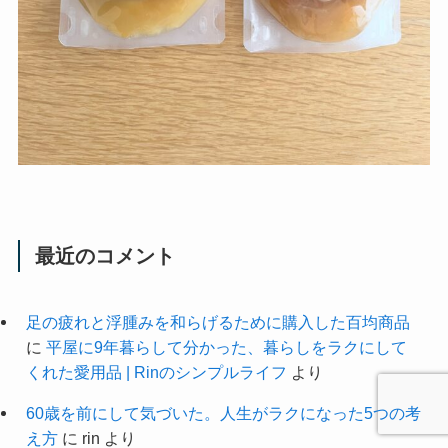
最近のコメント
足の疲れと浮腫みを和らげるために購入した百均商品
に
平屋に9年暮らして分かった、暮らしをラクにして
くれた愛用品 | Rinのシンプルライフ
より
60歳を前にして気づいた。人生がラクになった5つの考
え方
に
rin
より