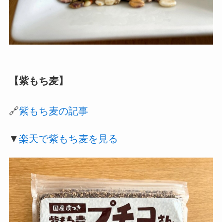
【紫もち麦】
🔗
紫もち麦の記事
▼
楽天で紫もち麦を見る