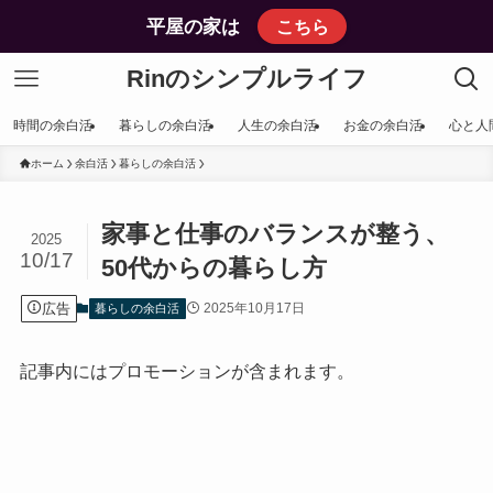
平屋の家は
こちら
Rinのシンプルライフ
時間の余白活
暮らしの余白活
人生の余白活
お金の余白活
心と人
ホーム
余白活
暮らしの余白活
家事と仕事のバランスが整う、
2025
10/17
50代からの暮らし方
広告
2025年10月17日
暮らしの余白活
記事内にはプロモーションが含まれます。