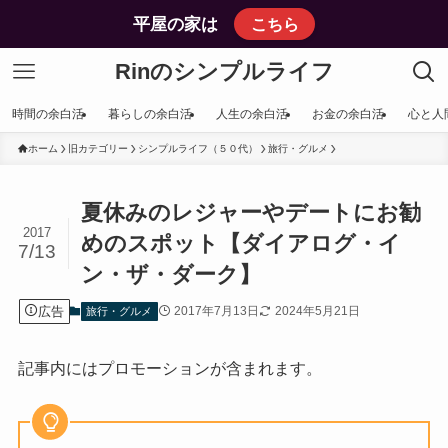
平屋の家は
こちら
Rinのシンプルライフ
時間の余白活
暮らしの余白活
人生の余白活
お金の余白活
心と人
ホーム
旧カテゴリー
シンプルライフ（５０代）
旅行・グルメ
夏休みのレジャーやデートにお勧
2017
めのスポット【ダイアログ・イ
7/13
ン・ザ・ダーク】
広告
2017年7月13日
2024年5月21日
旅行・グルメ
記事内にはプロモーションが含まれます。