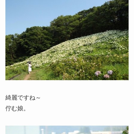
綺麗ですね～
佇む娘。