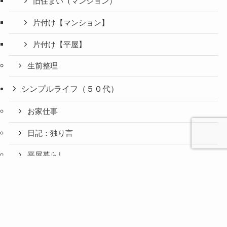
旧住まい（マンション）
片付け【マンション】
片付け【平屋】
生前整理
シンプルライフ（５０代）
お家仕事
日記：独り言
平屋暮らし
心と人間
美容と健
旅とグル
ファッション（５０代）
時間の余
暮らしの
人生の余
お金の余
防災の余
余白活ア
メニュー
関係の余
康の余白
メの余白
白活
余白活
白活
白活
白活
イテム
白活
活
活
アクセサリー
思い