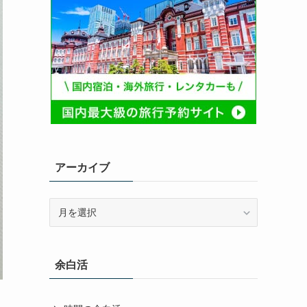
アーカイブ
ア
ー
カ
イ
余白活
ブ