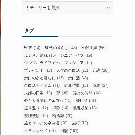
旧
カ
テ
ゴ
タグ
リ
ー
50代
(14)
50代の暮らし
(46)
50代主婦
(56)
ふるさと納税
(15)
シニアライフ
(19)
シンプルライフ
(95)
プレシニア
(12)
プレゼント
(13)
人生の余白活
(21)
介護
(18)
余白のある暮らし
(13)
余白活
(43)
余白活アイテム
(41)
健康習慣
(17)
収納
(17)
夫婦の日常
(16)
孫
(38)
孫との時間
(14)
心と人間関係の余白活
(13)
愛用品
(51)
振り返り
(12)
掃除
(14)
整理収納
(15)
整理整頓
(14)
断捨離
(20)
旅とグルメの余白活
(20)
旅行
(17)
日常エッセイ
(21)
日記
(101)