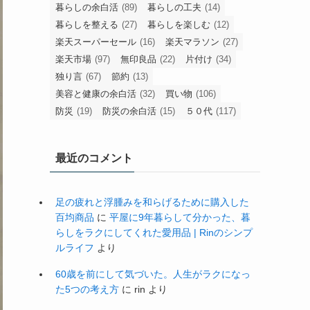
暮らしの余白活
(89)
暮らしの工夫
(14)
暮らしを整える
(27)
暮らしを楽しむ
(12)
楽天スーパーセール
(16)
楽天マラソン
(27)
楽天市場
(97)
無印良品
(22)
片付け
(34)
独り言
(67)
節約
(13)
美容と健康の余白活
(32)
買い物
(106)
防災
(19)
防災の余白活
(15)
５０代
(117)
最近のコメント
足の疲れと浮腫みを和らげるために購入した
百均商品
に
平屋に9年暮らして分かった、暮
らしをラクにしてくれた愛用品 | Rinのシンプ
ルライフ
より
60歳を前にして気づいた。人生がラクになっ
た5つの考え方
に
rin
より