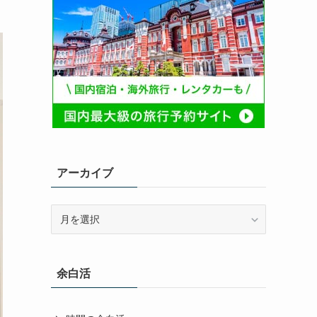
アーカイブ
ア
ー
カ
イ
余白活
ブ