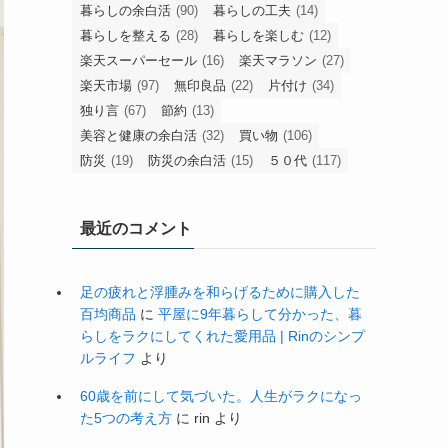
暮らしの余白活
(90)
暮らしの工夫
(14)
暮らしを整える
(28)
暮らしを楽しむ
(12)
楽天スーパーセール
(16)
楽天マラソン
(27)
楽天市場
(97)
無印良品
(22)
片付け
(34)
独り言
(67)
節約
(13)
美容と健康の余白活
(32)
買い物
(106)
防災
(19)
防災の余白活
(15)
５０代
(117)
最近のコメント
足の疲れと浮腫みを和らげるために購入した
百均商品
に
平屋に9年暮らして分かった、暮
らしをラクにしてくれた愛用品 | Rinのシンプ
ルライフ
より
60歳を前にして気づいた。人生がラクになっ
た5つの考え方
に
rin
より