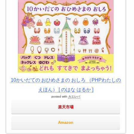
10かいだての おひめさまの おしろ （PHPわたしの
えほん） [ のはな はるか ]
posted with
カエレバ
楽天市場
Amazon