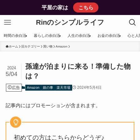
平屋の家は
こちら
Rinのシンプルライフ
時間の余白活
暮らしの余白活
人生の余白活
お金の余白活
心と人
ホーム
旧カテゴリー
買い物
Amazon
孫達が泊まりに来る！準備した物
2024
5/04
は？
広告
2024年5月4日
Amazon
娘の事
楽天市場
記事内にはプロモーションが含まれます。
初めての方はこちらからどうぞ♪