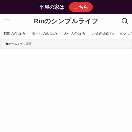
平屋の家は
こちら
Rinのシンプルライフ
時間の余白活
暮らしの余白活
人生の余白活
お金の余白活
心と人
ホーム
ラク家事