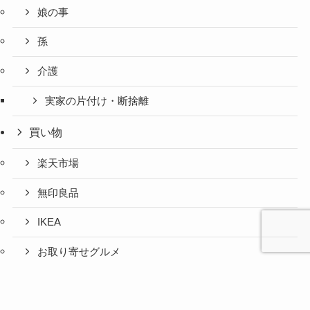
娘の事
孫
介護
実家の片付け・断捨離
買い物
楽天市場
無印良品
IKEA
お取り寄せグルメ
ふるさと納税
心と人間
美容と健
旅とグル
時間の余
暮らしの
人生の余
お金の余
防災の余
余白活ア
メニュー
関係の余
康の余白
メの余白
白活
余白活
白活
白活
白活
イテム
白活
活
活