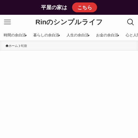
平屋の家は
こちら
Rinのシンプルライフ
時間の余白活
暮らしの余白活
人生の余白活
お金の余白活
心と人
ホーム
蛇腹