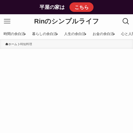
平屋の家は
こちら
Rinのシンプルライフ
時間の余白活
暮らしの余白活
人生の余白活
お金の余白活
心と人
ホーム
時短料理