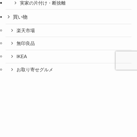
実家の片付け・断捨離
買い物
楽天市場
無印良品
IKEA
お取り寄せグルメ
ふるさと納税
心と人間
美容と健
旅とグル
時間の余
暮らしの
人生の余
お金の余
防災の余
余白活ア
メニュー
関係の余
康の余白
メの余白
白活
余白活
白活
白活
白活
イテム
白活
活
活
コストコ
ニトリ
百均
愛用品