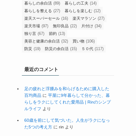
暮らしの余白活
(89)
暮らしの工夫
(14)
暮らしを整える
(27)
暮らしを楽しむ
(12)
楽天スーパーセール
(16)
楽天マラソン
(27)
楽天市場
(97)
無印良品
(22)
片付け
(34)
独り言
(67)
節約
(13)
美容と健康の余白活
(32)
買い物
(106)
防災
(19)
防災の余白活
(15)
５０代
(117)
最近のコメント
足の疲れと浮腫みを和らげるために購入した
百均商品
に
平屋に9年暮らして分かった、暮
らしをラクにしてくれた愛用品 | Rinのシンプ
ルライフ
より
60歳を前にして気づいた。人生がラクになっ
た5つの考え方
に
rin
より