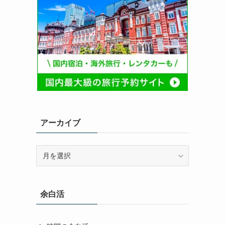
アーカイブ
ア
ー
カ
イ
余白活
ブ