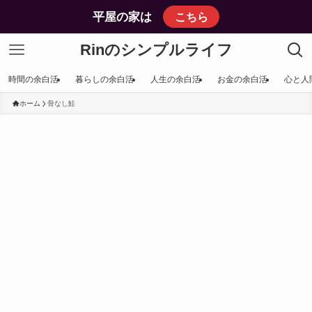
平屋の家は
こちら
Rinのシンプルライフ
時間の余白活
暮らしの余白活
人生の余白活
お金の余白活
心と人
ホーム
骨なし鮭