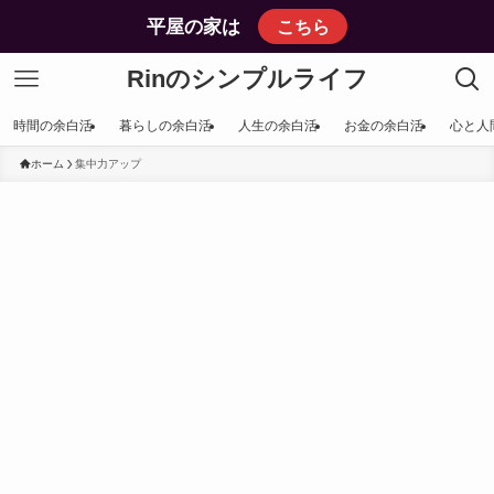
平屋の家は
こちら
Rinのシンプルライフ
時間の余白活
暮らしの余白活
人生の余白活
お金の余白活
心と人
ホーム
集中力アップ