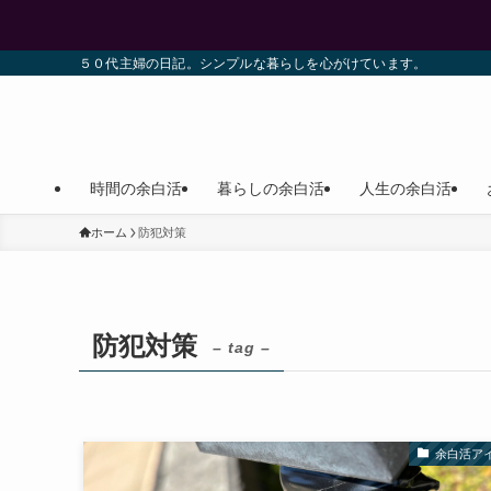
５０代主婦の日記。シンプルな暮らしを心がけています。
時間の余白活
暮らしの余白活
人生の余白活
ホーム
防犯対策
防犯対策
– tag –
余白活ア