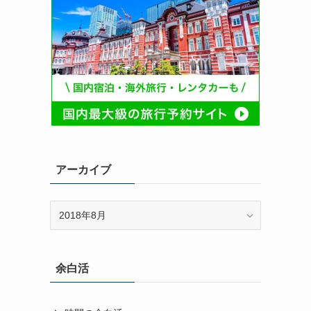
アーカイブ
ア
ー
カ
イ
余白活
ブ