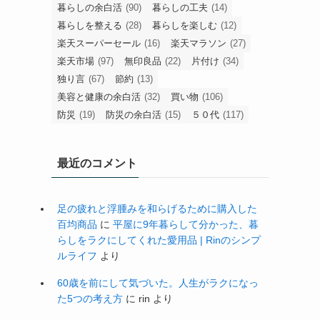
暮らしの余白活
(90)
暮らしの工夫
(14)
暮らしを整える
(28)
暮らしを楽しむ
(12)
楽天スーパーセール
(16)
楽天マラソン
(27)
楽天市場
(97)
無印良品
(22)
片付け
(34)
独り言
(67)
節約
(13)
美容と健康の余白活
(32)
買い物
(106)
防災
(19)
防災の余白活
(15)
５０代
(117)
最近のコメント
足の疲れと浮腫みを和らげるために購入した
百均商品
に
平屋に9年暮らして分かった、暮
らしをラクにしてくれた愛用品 | Rinのシンプ
ルライフ
より
60歳を前にして気づいた。人生がラクになっ
た5つの考え方
に
rin
より