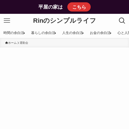
平屋の家は
こちら
Rinのシンプルライフ
時間の余白活
暮らしの余白活
人生の余白活
お金の余白活
心と人
ホーム
運動会