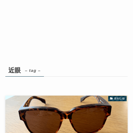
近眼
– tag –
便利な物