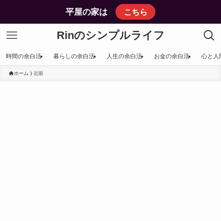
平屋の家は
こちら
Rinのシンプルライフ
時間の余白活
暮らしの余白活
人生の余白活
お金の余白活
心と人
ホーム
近眼