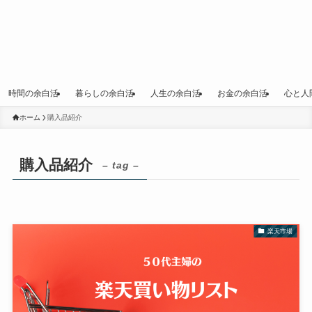
時間の余白活
暮らしの余白活
人生の余白活
お金の余白活
心と人
ホーム
購入品紹介
購入品紹介
– tag –
楽天市場