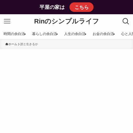
平屋の家は
こちら
Rinのシンプルライフ
時間の余白活
暮らしの余白活
人生の余白活
お金の余白活
心と人
ホーム
誰と生きるか