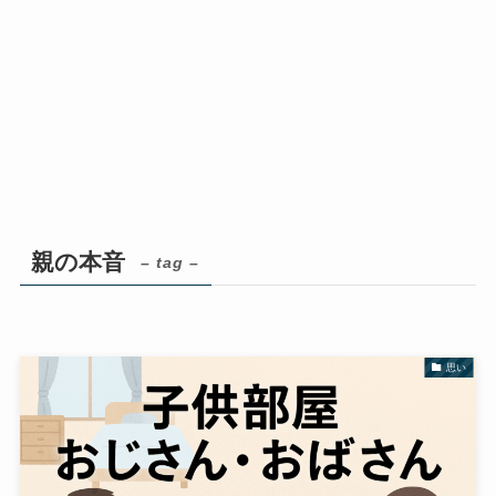
親の本音
– tag –
思い