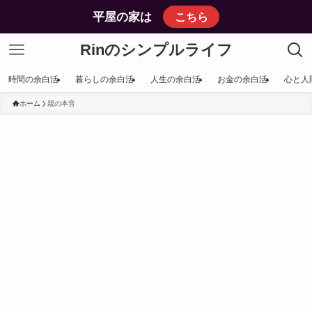
平屋の家は
こちら
Rinのシンプルライフ
時間の余白活
暮らしの余白活
人生の余白活
お金の余白活
心と人
ホーム
親の本音