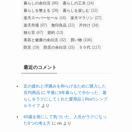
暮らしの余白活
(90)
暮らしの工夫
(14)
暮らしを整える
(28)
暮らしを楽しむ
(12)
楽天スーパーセール
(16)
楽天マラソン
(27)
楽天市場
(97)
無印良品
(22)
片付け
(34)
独り言
(67)
節約
(13)
美容と健康の余白活
(32)
買い物
(106)
防災
(19)
防災の余白活
(15)
５０代
(117)
最近のコメント
足の疲れと浮腫みを和らげるために購入した
百均商品
に
平屋に9年暮らして分かった、暮
らしをラクにしてくれた愛用品 | Rinのシンプ
ルライフ
より
60歳を前にして気づいた。人生がラクになっ
た5つの考え方
に
rin
より