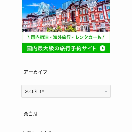
アーカイブ
ア
ー
カ
イ
余白活
ブ