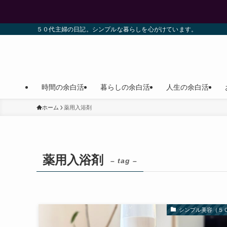
５０代主婦の日記。シンプルな暮らしを心がけています。
時間の余白活
暮らしの余白活
人生の余白活
ホーム
薬用入浴剤
薬用入浴剤
– tag –
シンプル美容（５