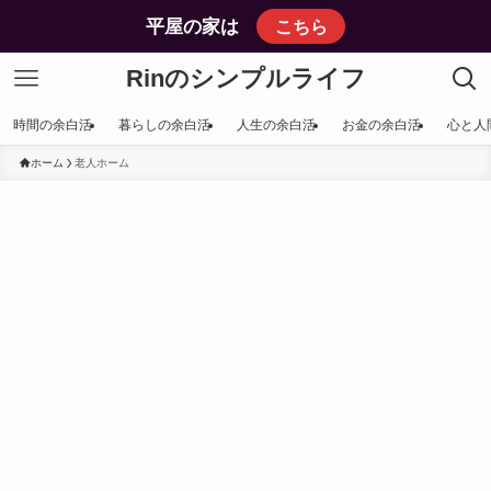
平屋の家は
こちら
Rinのシンプルライフ
時間の余白活
暮らしの余白活
人生の余白活
お金の余白活
心と人
ホーム
老人ホーム