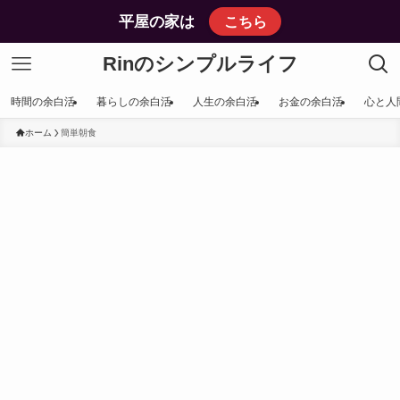
平屋の家は
こちら
Rinのシンプルライフ
時間の余白活
暮らしの余白活
人生の余白活
お金の余白活
心と人
ホーム
簡単朝食