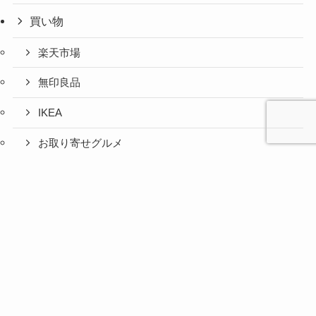
買い物
楽天市場
無印良品
IKEA
お取り寄せグルメ
ふるさと納税
心と人間
美容と健
旅とグル
時間の余
暮らしの
人生の余
お金の余
防災の余
余白活ア
メニュー
関係の余
康の余白
メの余白
白活
余白活
白活
白活
白活
イテム
白活
活
活
コストコ
ニトリ
百均
愛用品