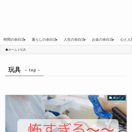
時間の余白活
暮らしの余白活
人生の余白活
お金の余白活
心と人
ホーム
玩具
玩具
– tag –
体のこと