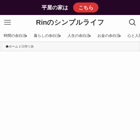
平屋の家は
こちら
Rinのシンプルライフ
時間の余白活
暮らしの余白活
人生の余白活
お金の余白活
心と人
ホーム
日帰り旅