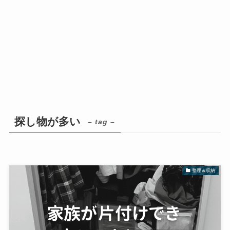
探し物が多い
– tag –
整理＆収納