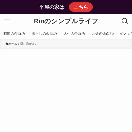
平屋の家は
こちら
Rinのシンプルライフ
時間の余白活
暮らしの余白活
人生の余白活
お金の余白活
心と人
ホーム
探し物が多い