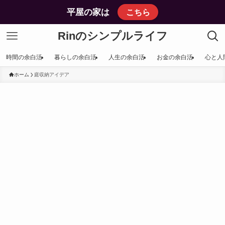
平屋の家は
こちら
Rinのシンプルライフ
時間の余白活
暮らしの余白活
人生の余白活
お金の余白活
心と人
ホーム
庭収納アイデア