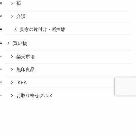
孫
介護
実家の片付け・断捨離
買い物
楽天市場
無印良品
IKEA
お取り寄せグルメ
ふるさと納税
心と人間
美容と健
旅とグル
時間の余
暮らしの
人生の余
お金の余
防災の余
余白活ア
メニュー
関係の余
康の余白
メの余白
白活
余白活
白活
白活
白活
イテム
白活
活
活
コストコ
ニトリ