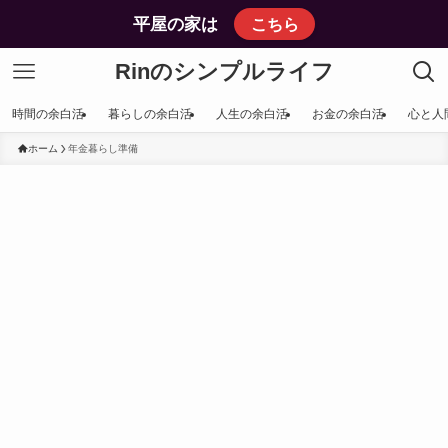
平屋の家は
こちら
Rinのシンプルライフ
時間の余白活
暮らしの余白活
人生の余白活
お金の余白活
心と人
ホーム
年金暮らし準備