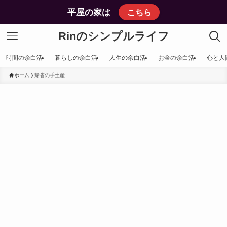
平屋の家は
こちら
Rinのシンプルライフ
時間の余白活
暮らしの余白活
人生の余白活
お金の余白活
心と人
ホーム
帰省の手土産