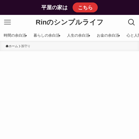
平屋の家は
こちら
Rinのシンプルライフ
時間の余白活
暮らしの余白活
人生の余白活
お金の余白活
心と人
ホーム
孫守り