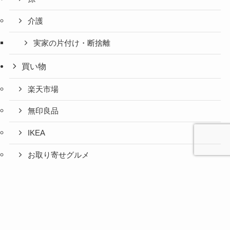
介護
実家の片付け・断捨離
買い物
楽天市場
無印良品
IKEA
お取り寄せグルメ
ふるさと納税
心と人間
美容と健
旅とグル
時間の余
暮らしの
人生の余
お金の余
防災の余
余白活ア
メニュー
関係の余
康の余白
メの余白
白活
余白活
白活
白活
白活
イテム
白活
活
活
コストコ
ニトリ