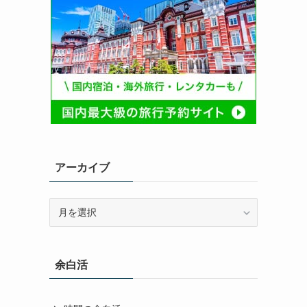
アーカイブ
ア
ー
カ
イ
余白活
ブ