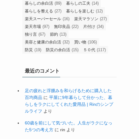
暮らしの余白活
(89)
暮らしの工夫
(14)
暮らしを整える
(27)
暮らしを楽しむ
(12)
楽天スーパーセール
(16)
楽天マラソン
(27)
楽天市場
(97)
無印良品
(22)
片付け
(34)
独り言
(67)
節約
(13)
美容と健康の余白活
(32)
買い物
(106)
防災
(19)
防災の余白活
(15)
５０代
(117)
最近のコメント
足の疲れと浮腫みを和らげるために購入した
百均商品
に
平屋に9年暮らして分かった、暮
らしをラクにしてくれた愛用品 | Rinのシンプ
ルライフ
より
60歳を前にして気づいた。人生がラクになっ
た5つの考え方
に
rin
より