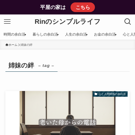
平屋の家は
こちら
Rinのシンプルライフ
時間の余白活
暮らしの余白活
人生の余白活
お金の余白活
心と人
ホーム
姉妹の絆
姉妹の絆
– tag –
心と人間関係の余白活