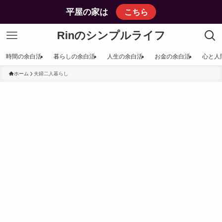
平屋の家は
こちら
Rinのシンプルライフ
時間の余白活
暮らしの余白活
人生の余白活
お金の余白活
心と人
ホーム
夫婦二人暮らし