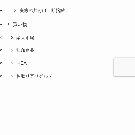
実家の片付け・断捨離
買い物
楽天市場
無印良品
IKEA
お取り寄せグルメ
ふるさと納税
心と人間
美容と健
旅とグル
時間の余
暮らしの
人生の余
お金の余
防災の余
余白活ア
メニュー
関係の余
康の余白
メの余白
白活
余白活
白活
白活
白活
イテム
白活
活
活
コストコ
ニトリ
百均