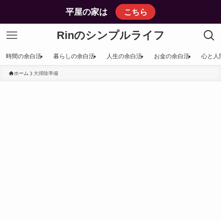
平屋の家は
こちら
Rinのシンプルライフ
時間の余白活
暮らしの余白活
人生の余白活
お金の余白活
心と人
ホーム
大掃除準備