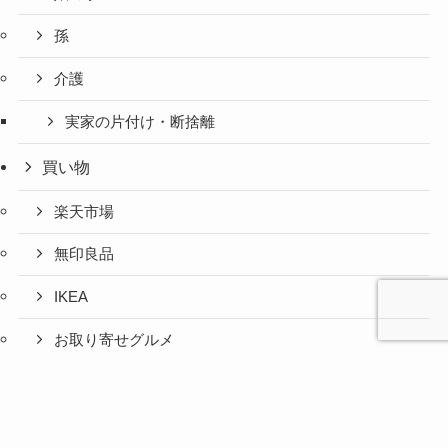
孫
介護
実家の片付け・断捨離
買い物
楽天市場
無印良品
IKEA
お取り寄せグルメ
ふるさと納税
心と人間
美容と健
旅とグル
時間の余
暮らしの
人生の余
お金の余
防災の余
余白活ア
メニュー
関係の余
康の余白
メの余白
白活
余白活
白活
白活
白活
イテム
白活
活
活
コストコ