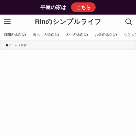
平屋の家は
こちら
Rinのシンプルライフ
時間の余白活
暮らしの余白活
人生の余白活
お金の余白活
心と人
ホーム
和解