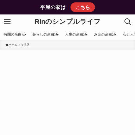
平屋の家は
こちら
Rinのシンプルライフ
時間の余白活
暮らしの余白活
人生の余白活
お金の余白活
心と人
ホーム
加湿器