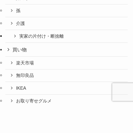
孫
介護
実家の片付け・断捨離
買い物
楽天市場
無印良品
IKEA
お取り寄せグルメ
ふるさと納税
心と人間
美容と健
旅とグル
時間の余
暮らしの
人生の余
お金の余
防災の余
余白活ア
メニュー
関係の余
康の余白
メの余白
白活
余白活
白活
白活
白活
イテム
白活
活
活
コストコ