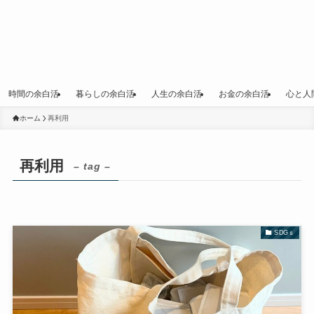
時間の余白活
暮らしの余白活
人生の余白活
お金の余白活
心と人
ホーム
再利用
再利用
– tag –
SDGｓ