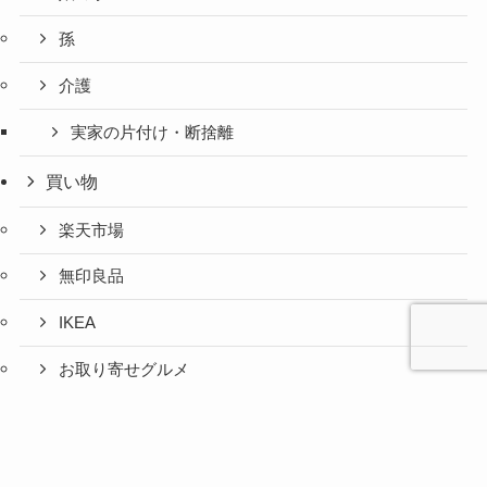
孫
介護
実家の片付け・断捨離
買い物
楽天市場
無印良品
IKEA
お取り寄せグルメ
ふるさと納税
心と人間
美容と健
旅とグル
時間の余
暮らしの
人生の余
お金の余
防災の余
余白活ア
メニュー
関係の余
康の余白
メの余白
白活
余白活
白活
白活
白活
イテム
白活
活
活
コストコ