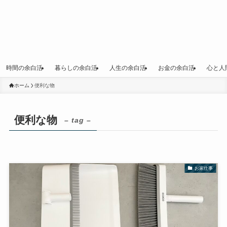
時間の余白活
暮らしの余白活
人生の余白活
お金の余白活
心と人
ホーム
便利な物
便利な物
– tag –
お家仕事