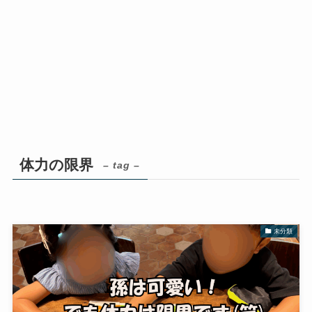
体力の限界
– tag –
未分類