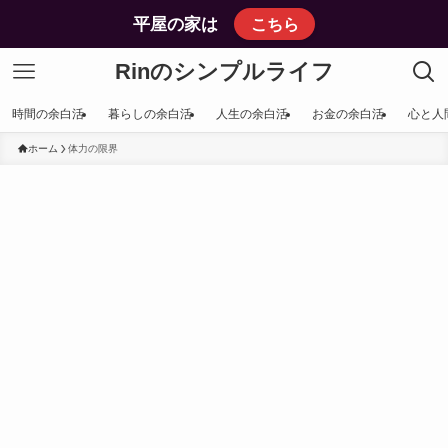
平屋の家は
こちら
Rinのシンプルライフ
時間の余白活
暮らしの余白活
人生の余白活
お金の余白活
心と人
ホーム
体力の限界