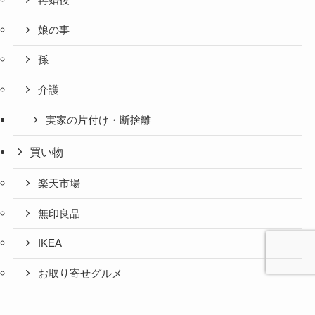
娘の事
孫
介護
実家の片付け・断捨離
買い物
楽天市場
無印良品
IKEA
お取り寄せグルメ
ふるさと納税
心と人間
美容と健
旅とグル
時間の余
暮らしの
人生の余
お金の余
防災の余
余白活ア