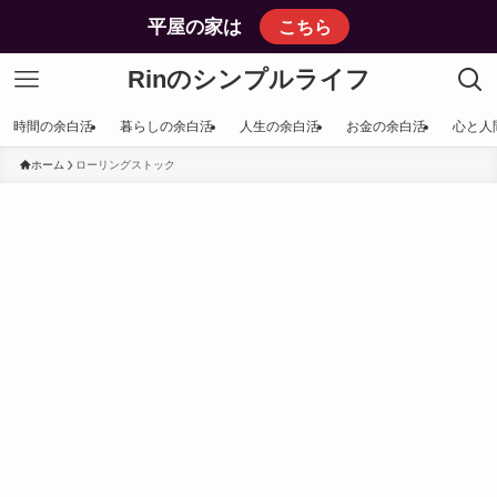
平屋の家は
こちら
Rinのシンプルライフ
時間の余白活
暮らしの余白活
人生の余白活
お金の余白活
心と人
ホーム
ローリングストック