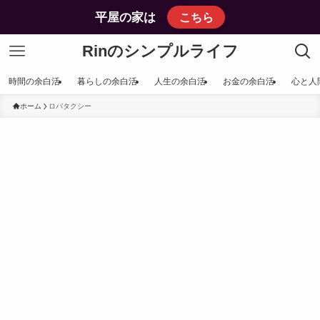
平屋の家は
こちら
Rinのシンプルライフ
時間の余白活
暮らしの余白活
人生の余白活
お金の余白活
心と人
ホーム
ロバタクシー