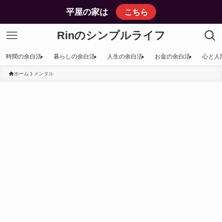
平屋の家は
こちら
Rinのシンプルライフ
時間の余白活
暮らしの余白活
人生の余白活
お金の余白活
心と人
ホーム
メンタル