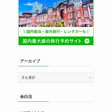
アーカイブ
ア
ー
カ
イ
余白活
ブ