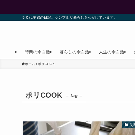
５０代主婦の日記。シンプルな暮らしを心がけています。
時間の余白活
暮らしの余白活
人生の余白活
ホーム
ポリCOOK
ポリCOOK
– tag –
災