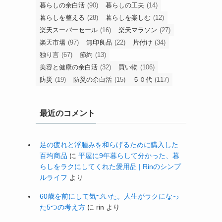
暮らしの余白活
(90)
暮らしの工夫
(14)
暮らしを整える
(28)
暮らしを楽しむ
(12)
楽天スーパーセール
(16)
楽天マラソン
(27)
楽天市場
(97)
無印良品
(22)
片付け
(34)
独り言
(67)
節約
(13)
美容と健康の余白活
(32)
買い物
(106)
防災
(19)
防災の余白活
(15)
５０代
(117)
最近のコメント
足の疲れと浮腫みを和らげるために購入した
百均商品
に
平屋に9年暮らして分かった、暮
らしをラクにしてくれた愛用品 | Rinのシンプ
ルライフ
より
60歳を前にして気づいた。人生がラクになっ
た5つの考え方
に
rin
より