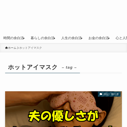
時間の余白活
暮らしの余白活
人生の余白活
お金の余白活
心と人
ホーム
ホットアイマスク
ホットアイマスク
– tag –
日記：独り言